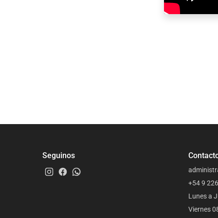
Seguinos
Contact
administr
+54 9 22
Lunes a J
Viernes 0