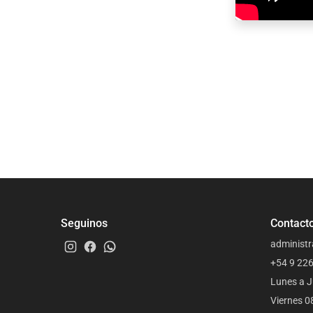
Seguinos
Contact
administr
+54 9 22
Lunes a J
Viernes 0