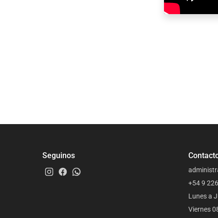
Seguinos
Contact
administr
+54 9 22
Lunes a J
Viernes 0