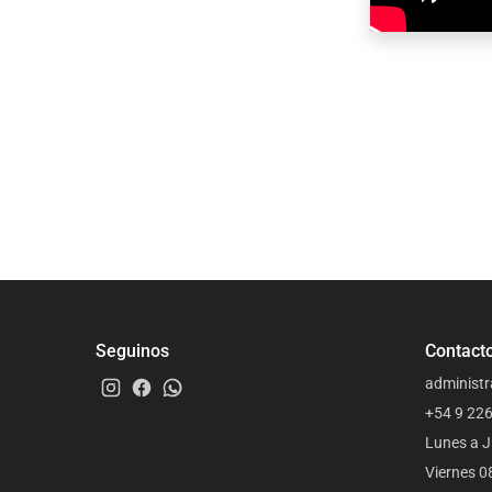
Seguinos
Contact
administr
+54 9 22
Lunes a J
Viernes 0