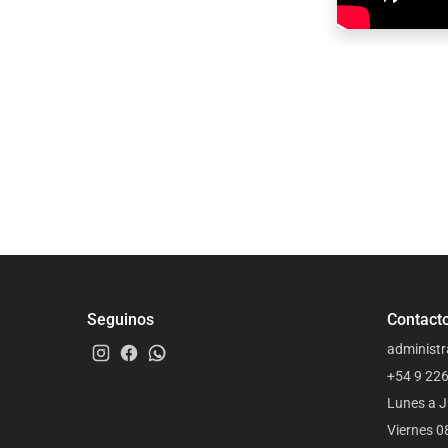
Seguinos
Contact
administr
+54 9 22
Lunes a J
Viernes 0