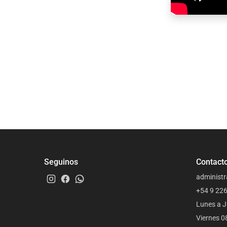
Seguinos
Contact
administr
+54 9 22
Lunes a J
Viernes 0