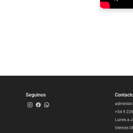
Seguinos
Contact
administr
+54 9 22
Lunes a J
Viernes 0