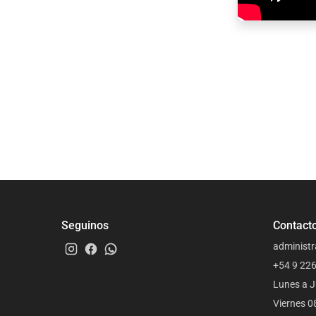
Seguinos
Contact
administr
+54 9 22
Lunes a J
Viernes 0