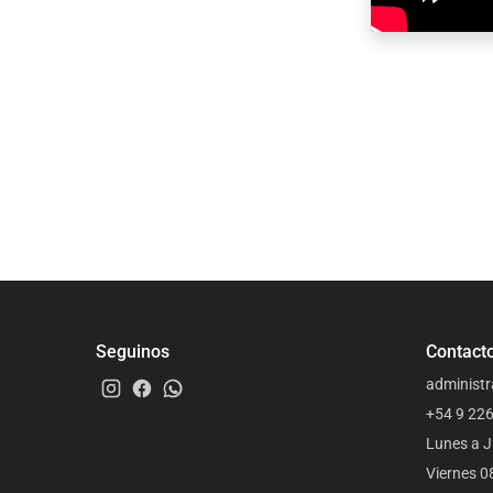
Seguinos
Contact
administr
+54 9 22
Lunes a J
Viernes 0