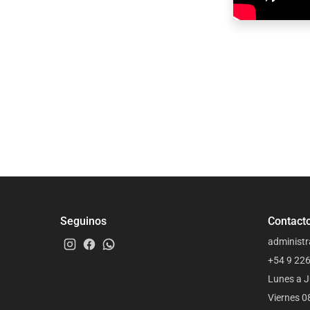
Seguinos
Contact
administr
+54 9 22
Lunes a J
Viernes 0